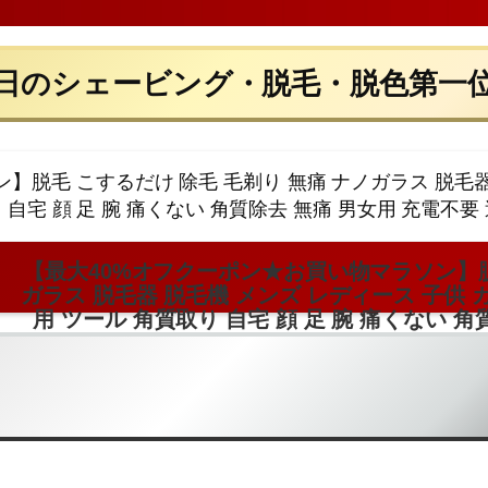
日のシェービング・脱毛・脱色第一
【最大40%オフクーポン★お買い物マラソン】脱
ガラス 脱毛器 脱毛機 メンズ レディース 子供 
用 ツール 角質取り 自宅 顔 足 腕 痛くない 