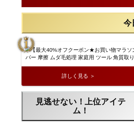
今
詳しく見る ＞
見逃せない！上位アイテ
ム！