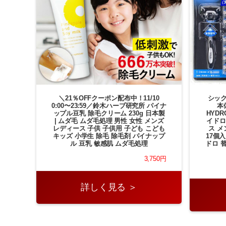
＼21％OFFクーポン配布中！11/10
シック
0:00〜23:59／鈴木ハーブ研究所 パイナ
本体
ップル豆乳 除毛クリーム 230g 日本製
HYD
| ムダ毛 ムダ毛処理 男性 女性 メンズ
イドロ
レディース 子供 子供用 子ども こども
ス メ
キッズ 小学生 除毛 除毛剤 パイナップ
17個入
ル 豆乳 敏感肌 ムダ毛処理
ドロ 
3,750円
詳しく見る ＞