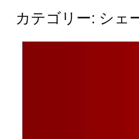
カテゴリー:
シェ
内
容
を
ス
キ
ッ
プ