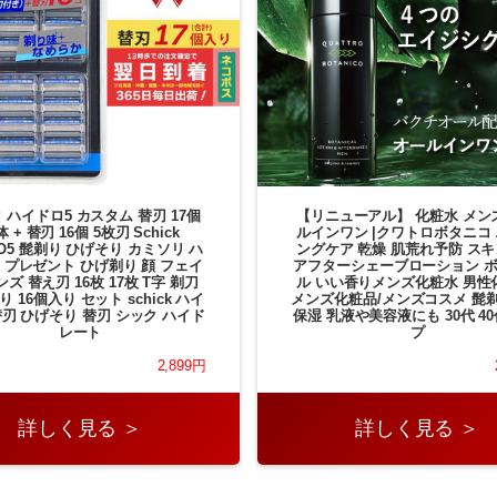
 ハイドロ5 カスタム 替刃 17個
【リニューアル】 化粧水 メン
 + 替刃 16個 5枚刃 Schick
ルインワン |クワトロボタニコ
RO5 髭剃り ひげそり カミソリ ハ
ングケア 乾燥 肌荒れ予防 ス
 プレゼント ひげ剃り 顔 フェイ
アフターシェーブローション 
ンズ 替え刃 16枚 17枚 T字 剃刀
ル いい香りメンズ化粧水 男性
り 16個入り セット schick ハイ
メンズ化粧品/メンズコスメ 髭
替刃 ひげそり 替刃 シック ハイド
保湿 乳液や美容液にも 30代 40
レート
プ
2,899円
詳しく見る ＞
詳しく見る ＞