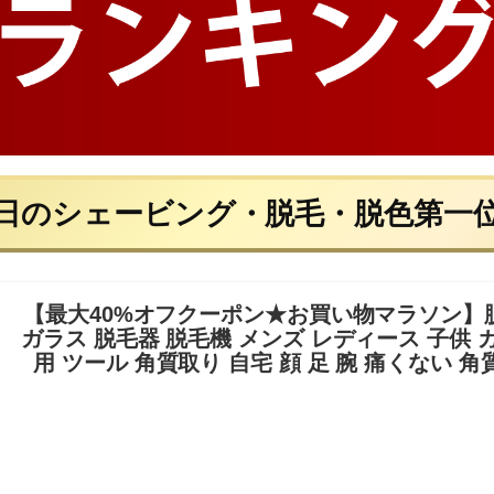
日のシェービング・脱毛・脱色第一
【最大40%オフクーポン★お買い物マラソン】脱
ガラス 脱毛器 脱毛機 メンズ レディース 子供 
用 ツール 角質取り 自宅 顔 足 腕 痛くない 