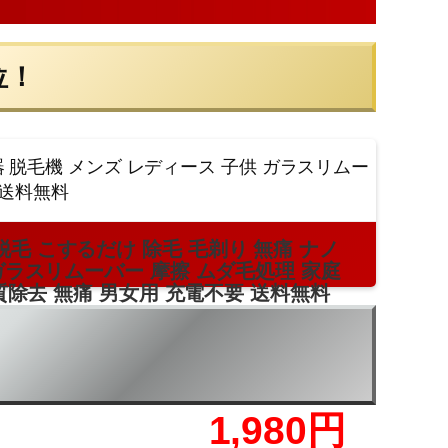
位！
毛 こするだけ 除毛 毛剃り 無痛 ナノ
ガラスリムーバー 摩擦 ムダ毛処理 家庭
角質除去 無痛 男女用 充電不要 送料無料
1,980円