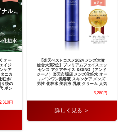
ズ オー
【楽天ベストコスメ2024 メンズ大賞
 エイジ
総合大賞2位】プレミアムフェイスエッ
キンケア
センス アクアモイス ＆GINO（アンド
ボタニカ
ジーノ）楽天市場店 メンズ化粧水 オー
化粧水/
ルインワン美容液 スキンケア メンズ
剃り後の
男性 化粧水 美容液 乳液 クリーム 人気
代 ポン
5,280円
2,310円
詳しく見る ＞