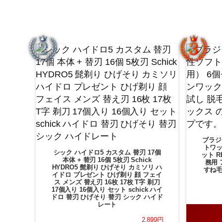
ブラジ
トワッ
シック ハイドロ5 カスタム 替刃 17個
ット R
本体 + 替刃 16個 5枚刃 Schick
務用 
HYDRO5 髭剃り ひげそり カミソリ ハ
すね毛
イドロ プレゼント ひげ剃り 顔 フェイ
ス メンズ 替え刃 16枚 17枚 T字 剃刀
17個入り 16個入り セット schick ハイ
ドロ 替刃 ひげそり 替刃 シック ハイド
レート
2,899円