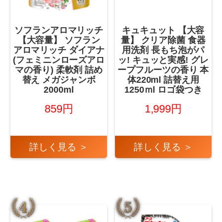
ソフランアロマリッチ
キュキュット 【大容
【大容量】 ソフラン
量】 クリア除菌 食器
アロマリッチ ダイアナ
用洗剤 長もち泡がパ
(フェミニンローズアロ
ッ! キュッと実感! グレ
マの香り) 柔軟剤 詰め
ープフルーツの香り 本
替え メガジャンボ
体220ml 詰替え用
2000ml
1250ｍl ロゴ袋つき
859円
1,999円
詳しく見る ＞
詳しく見る ＞