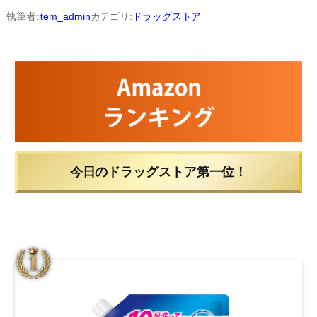
内
執筆者:
item_admin
カテゴリ:
ドラッグストア
容
を
ス
キ
ッ
プ
今日のドラッグストア第一位！