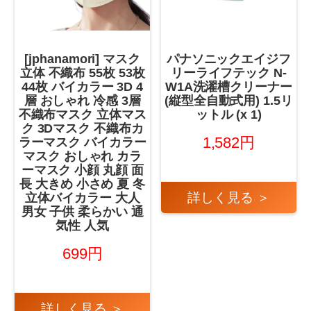
[jphanamori] マスク
パナソニックエイジフ
立体 不織布 55枚 53枚
リーライフテック N-
44枚 バイカラー 3D 4
W1A洗濯槽クリーナー
層 おしゃれ 冷感 3層
(縦型全自動式用) 1.5リ
不織布マスク 立体マス
ットル (x 1)
ク 3Dマスク 不織布カ
1,582円
ラーマスク バイカラー
マスク おしゃれ カラ
ーマスク 小顔 丸顔 面
長 大きめ 小さめ 夏 冬
詳しく見る ＞
立体バイカラー 大人
男女 子供 柔らかい 通
気性 人気
699円
詳しく見る ＞