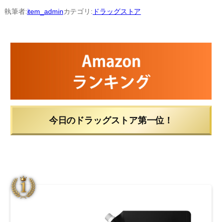
内
執筆者:
item_admin
カテゴリ:
ドラッグストア
容
を
ス
キ
ッ
プ
今日のドラッグストア第一位！