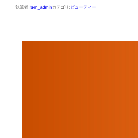
内
執筆者:
item_admin
カテゴリ:
ビューティー
容
を
ス
キ
ッ
プ