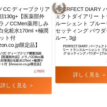
PERFECT DIARY パーフェ
リー トランスルーシェント ブ
ノCC ディープクリア酵素洗顔
グ セッティング パウダー (ブルー
g+【医薬部外品】メラノCCMen薬
対策美白化粧水170ml +極潤サ
ト付【Amazon.co.jp限定品】
1,705円
詳しく見る ＞
詳しく見る ＞