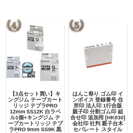
【3点セット買い】キ
はんこ祭り ゴム印 イ
ングジム テープカート
ンボイス 登録番号 住
リッジ テプラPRO
所印 法人印 1行合版
12mm SS12K 白ラベ
親子印 分割ゴム印 組
ル1個+キングジム テ
合せ印 追加用 [HK030]
ープカートリッジ テプ
会社印 社判 親子台木
ラPRO 9mm SS9K 黒
セパレート スタイル