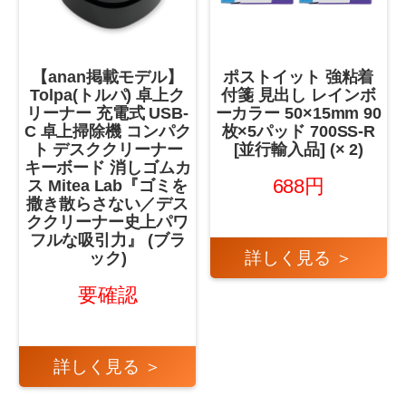
【anan掲載モデル】
ポストイット 強粘着
Tolpa(トルパ) 卓上ク
付箋 見出し レインボ
リーナー 充電式 USB-
ーカラー 50×15mm 90
C 卓上掃除機 コンパク
枚×5パッド 700SS-R
ト デスククリーナー
[並行輸入品] (× 2)
キーボード 消しゴムカ
688円
ス Mitea Lab『ゴミを
撒き散らさない／デス
ククリーナー史上パワ
フルな吸引力』 (ブラ
詳しく見る ＞
ック)
要確認
詳しく見る ＞