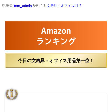
内
執筆者:
item_admin
カテゴリ:
文房具・オフィス用品
容
を
ス
キ
ッ
プ
今日の文房具・オフィス用品第一位！