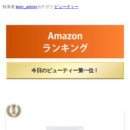
内
執筆者:
item_admin
カテゴリ:
ビューティー
容
を
ス
キ
ッ
プ
今日のビューティー第一位！