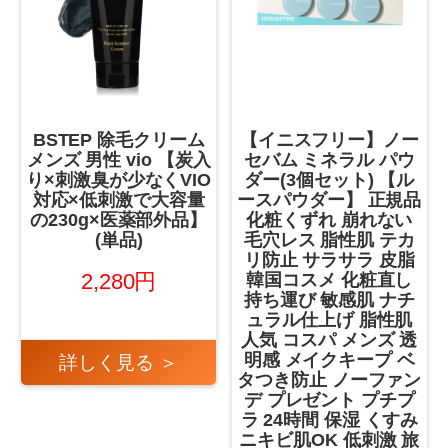
BSTEP 除毛クリーム
【イニスフリー】ノー
メンズ 男性 vio 【炭入
セバム ミネラル パウ
り×刺激臭が少なくVIO
ダー(3個セット) 【ル
対応×低刺激で大容量
ースパウダー】 正規品
の230g×医薬部外品】
化粧くずれ 崩れない
(単品)
毛穴レス 脂性肌 テカ
リ防止 サラサラ 皮脂
2,280円
韓国コスメ 化粧直し
持ち運び 敏感肌 ナチ
ュラル仕上げ 脂性肌
人気 コスパ メンズ 透
明感 メイクキープ ベ
詳しく見る ＞
タつき防止 ノーファン
デ プレゼント プチプ
ラ 24時間 保湿 くすみ
ニキビ肌OK 低刺激 旅