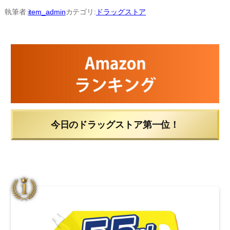
内
執筆者:
item_admin
カテゴリ:
ドラッグストア
容
を
ス
キ
ッ
プ
今日のドラッグストア第一位！