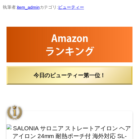
内
執筆者:
item_admin
カテゴリ:
ビューティー
容
を
ス
キ
ッ
プ
今日のビューティー第一位！