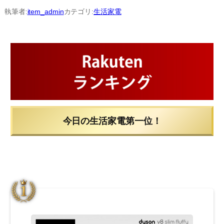
内
執筆者:
item_admin
カテゴリ:
生活家電
容
を
ス
キ
ッ
プ
今日の生活家電第一位！