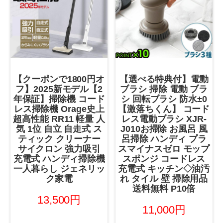
【クーポンで1800円オ
【選べる特典付】電動
フ】2025新モデル【2
ブラシ 掃除 電動 ブラ
年保証】掃除機 コード
シ 回転ブラシ 防水±0
レス掃除機 Orage史上
【激落ちくん】 コード
超高性能 RR11 軽量 人
レス電動ブラシ XJR-
気 1位 自立 自走式 ス
J010お掃除 お風呂 風
ティック クリーナー
呂掃除 ハンディ プラ
サイクロン 強力吸引
スマイナスゼロ モップ
充電式 ハンディ掃除機
スポンジ コードレス
一人暮らし ジェネリッ
充電式 キッチン◇油汚
ク家電
れ タイル 壁 掃除用品
送料無料 P10倍
13,500円
11,000円