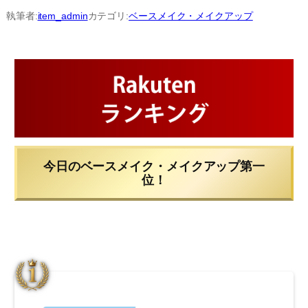
内
執筆者:
item_admin
カテゴリ:
ベースメイク・メイクアップ
容
を
ス
キ
ッ
プ
今日のベースメイク・メイクアップ第一
位！