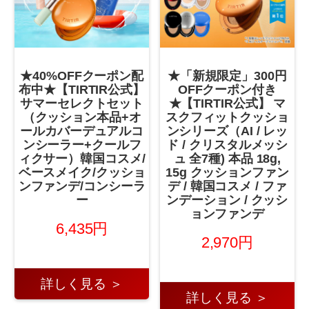
★40%OFFクーポン配
★「新規限定」300円
布中★【TIRTIR公式】
OFFクーポン付き
サマーセレクトセット
★【TIRTIR公式】 マ
（クッション本品+オ
スクフィットクッショ
ールカバーデュアルコ
ンシリーズ（AI / レッ
ンシーラー+クールフ
ド / クリスタルメッシ
ィクサー）韓国コスメ/
ュ 全7種) 本品 18g,
ベースメイク/クッショ
15g クッションファン
ンファンデ/コンシーラ
デ / 韓国コスメ / ファ
ー
ンデーション / クッシ
ョンファンデ
6,435円
2,970円
詳しく見る ＞
詳しく見る ＞