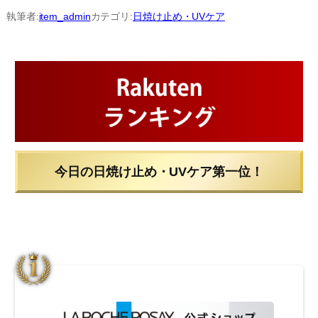
内
執筆者:
item_admin
カテゴリ:
日焼け止め・UVケア
容
を
ス
キ
ッ
プ
今日の日焼け止め・UVケア第一位！