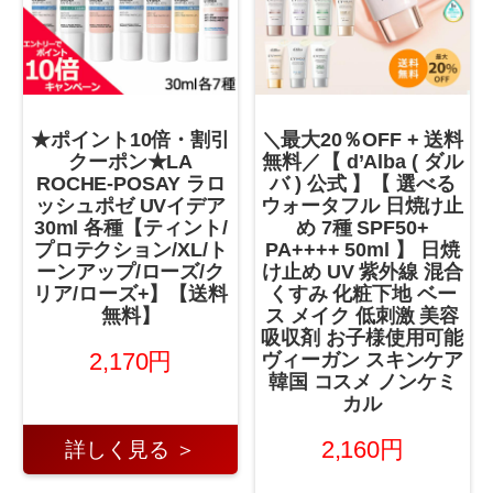
★ポイント10倍・割引
＼最大20％OFF + 送料
クーポン★LA
無料／【 d’Alba ( ダル
ROCHE-POSAY ラロ
バ ) 公式 】【 選べる
ッシュポゼ UVイデア
ウォータフル 日焼け止
30ml 各種【ティント/
め 7種 SPF50+
プロテクション/XL/ト
PA++++ 50ml 】 日焼
ーンアップ/ローズ/ク
け止め UV 紫外線 混合
リア/ローズ+】【送料
くすみ 化粧下地 ベー
無料】
ス メイク 低刺激 美容
吸収剤 お子様使用可能
2,170円
ヴィーガン スキンケア
韓国 コスメ ノンケミ
カル
2,160円
詳しく見る ＞