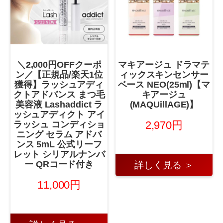
＼2,000円OFFクーポ
マキアージュ ドラマテ
ン／【正規品/楽天1位
ィックスキンセンサー
獲得】ラッシュアディ
ベース NEO(25ml)【マ
クトアドバンス まつ毛
キアージュ
美容液 Lashaddict ラ
(MAQUillAGE)】
ッシュアディクト アイ
2,970円
ラッシュ コンディショ
ニング セラム アドバ
ンス 5mL 公式リーフ
レット シリアルナンバ
ー QRコード付き
詳しく見る ＞
11,000円