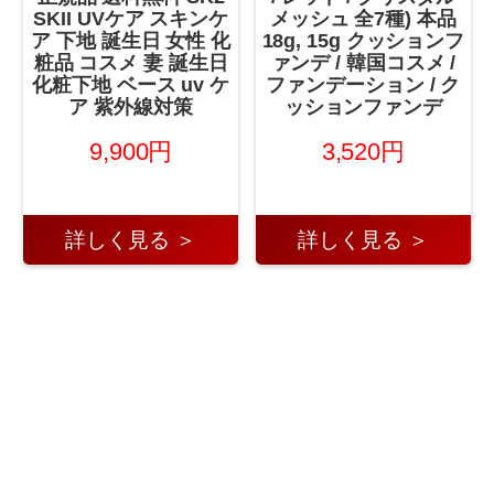
SKII UVケア スキンケ
メッシュ 全7種) 本品
ア 下地 誕生日 女性 化
18g, 15g クッションフ
粧品 コスメ 妻 誕生日
ァンデ / 韓国コスメ /
化粧下地 ベース uv ケ
ファンデーション / ク
ア 紫外線対策
ッションファンデ
9,900円
3,520円
詳しく見る ＞
詳しく見る ＞
←
2025年8月22日
2025年8月22日 コンタクトレ
スキンケア 第1位！
ンズ・ケア用品 第1位！
→