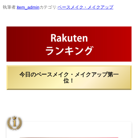
内
執筆者:
item_admin
カテゴリ:
ベースメイク・メイクアップ
容
を
ス
キ
ッ
プ
今日のベースメイク・メイクアップ第一
位！