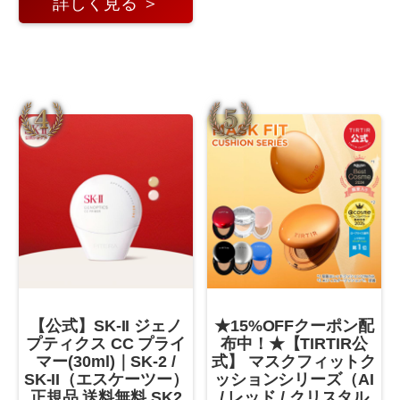
詳しく見る ＞
【公式】SK-II ジェノ
★15%OFFクーポン配
プティクス CC プライ
布中！★【TIRTIR公
マー(30ml)｜SK-2 /
式】 マスクフィットク
SK-II（エスケーツー）
ッションシリーズ（AI
正規品 送料無料 SK2
/ レッド / クリスタル