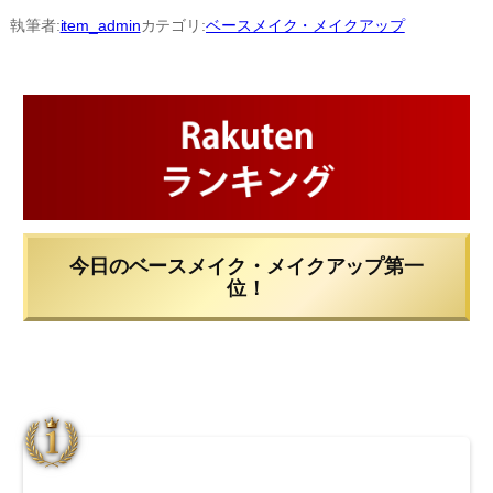
内
執筆者:
item_admin
カテゴリ:
ベースメイク・メイクアップ
容
を
ス
キ
ッ
プ
今日のベースメイク・メイクアップ第一
位！