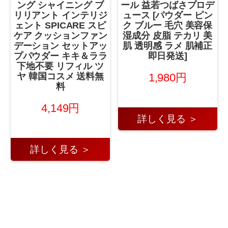
ング シャイニング ブ
ール 益若つばさプロデ
リリアント インテリジ
ュース [パウダー ピン
ェント SPICARE スピ
ク ブルー 毛穴 美容保
ケア クッションファン
湿成分 皮脂 テカリ 美
デーション セットアッ
肌 透明感 ラメ 肌補正
プパウダー キキ＆ララ
即日発送]
下地不要 リフィル ツ
1,980円
ヤ 韓国コスメ 送料無
料
4,149円
詳しく見る ＞
詳しく見る ＞