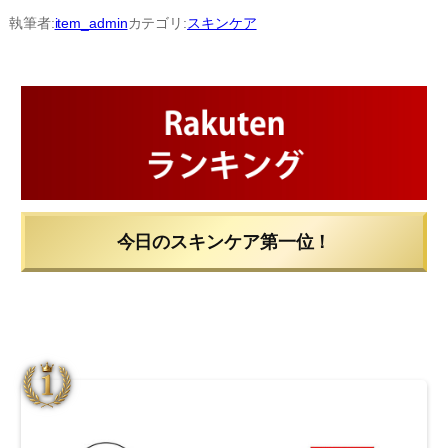
内
執筆者:
item_admin
カテゴリ:
スキンケア
容
を
ス
キ
ッ
プ
今日のスキンケア第一位！