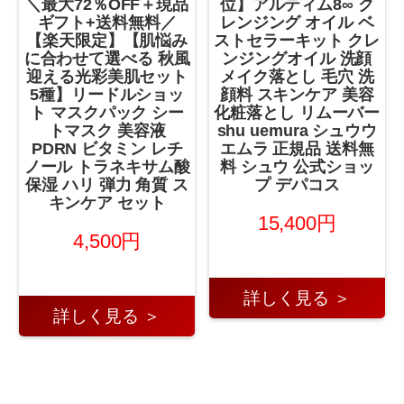
＼最大72％OFF＋現品
位】アルティム8∞ ク
ギフト+送料無料／
レンジング オイル ベ
【楽天限定】【肌悩み
ストセラーキット クレ
に合わせて選べる 秋風
ンジングオイル 洗顔
迎える光彩美肌セット
メイク落とし 毛穴 洗
5種】リードルショッ
顔料 スキンケア 美容
ト マスクパック シー
化粧落とし リムーバー
トマスク 美容液
shu uemura シュウウ
PDRN ビタミン レチ
エムラ 正規品 送料無
ノール トラネキサム酸
料 シュウ 公式ショッ
保湿 ハリ 弾力 角質 ス
プ デパコス
キンケア セット
15,400円
4,500円
詳しく見る ＞
詳しく見る ＞