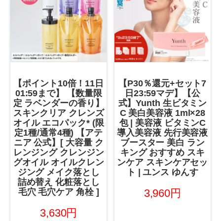
【ポイント10倍！11日
【P30％還元+セット7
01:59まで】 【数量限
日23:59マデ】【公
定 ラベンダーの香り】
式】Yunth 生ビタミン
スキンクリア クレンズ
C 美白美容液 1ml×28
オイル エコパック* (限
包 | 美容液 ビタミンC
定1種/通常4種) 【アテ
導入美容液 先行美容液
ニア 公式】[ 大容量 ク
ブースター 美白 ラン
レンジング クレンジン
キング おすすめ スキ
グオイル オイルクレン
ンケア スキンケアセッ
ジング メイク落とし
ト | ユンス ゆんす
詰め替え 化粧落とし
3,960円
毛穴 毛穴ケア 角栓 ]
3,630円