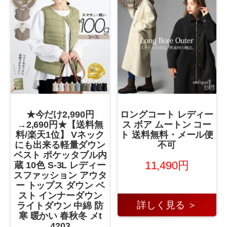
★今だけ2,990円
ロングコート レディー
→2,690円★【送料無
ス ボア ムートン コー
料/楽天1位】 Vネック
ト 送料無料・メール便
にも出来る軽量ダウン
不可
ベスト ポケッタブル内
11,490円
蔵 10色 S-3L レディー
スファッション アウタ
ー トップス ダウン ベ
スト インナーダウン
詳しく見る ＞
ライトダウン 中綿 防
寒 暖かい 春秋冬 メt
4203