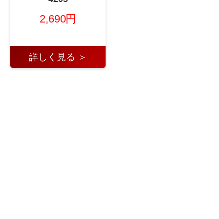
2,690円
詳しく見る ＞
←
2025年9月10日 シェービ
2025年9月11日 スキ
ング・脱毛・脱色 第1位！
ンケア 第1位！
→