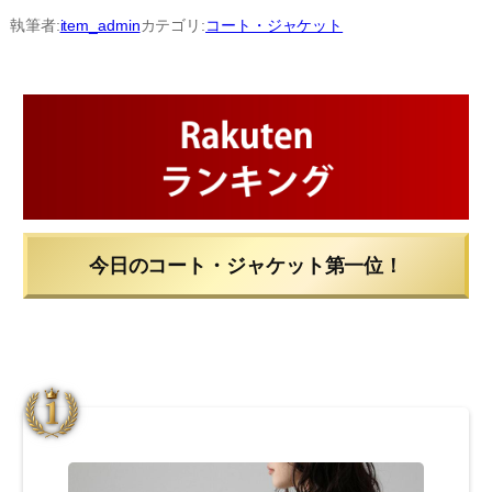
内
執筆者:
item_admin
カテゴリ:
コート・ジャケット
容
を
ス
キ
ッ
プ
今日のコート・ジャケット第一位！