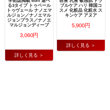
学術誌掲載 60m 選べ
容液 乳液 敏感肌 トラ
る3タイプ トゥベール
ブルケア ハリ 韓国コ
トゥヴェール ナノエマ
スメ 化粧品 化粧水 ス
ルジョン／ナノエマル
キンケア アヌア
ジョンプラス／ナノエ
5,900円
マルジョンディープ
3,060円
詳しく見る ＞
詳しく見る ＞
←
2025年9月12日 コ
2025年9月13日 ベースメイ
ート・ジャケット 第1
ク・メイクアップ 第1位！