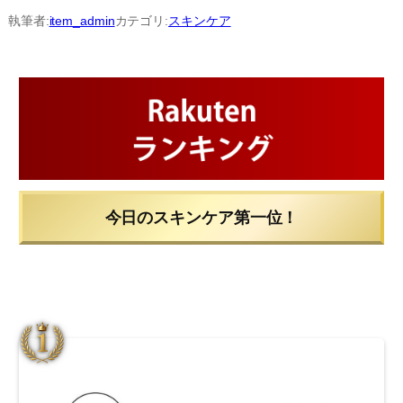
内
執筆者:
item_admin
カテゴリ:
スキンケア
容
を
ス
キ
ッ
プ
今日のスキンケア第一位！