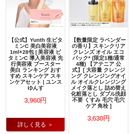
【公式】Yunth 生ビタ
【数量限定 ラベンダー
ミンC 美白美容液
の香り】スキンクリア
1ml×28包 | 美容液 ビ
クレンズ オイル エコ
タミンC 導入美容液 先
パック* (限定1種/通常
行美容液 ブースター
4種) 【アテニア 公
美白 ランキング おす
式】[ 大容量 クレンジ
すめ スキンケア スキ
ング クレンジングオイ
ンケアセット | ユンス
ル オイルクレンジング
ゆんす
メイク落とし 詰め替え
化粧落とし ダブル洗顔
3,960円
不要 くすみ 毛穴 毛穴
ケア 角栓 ]
3,630円
詳しく見る ＞