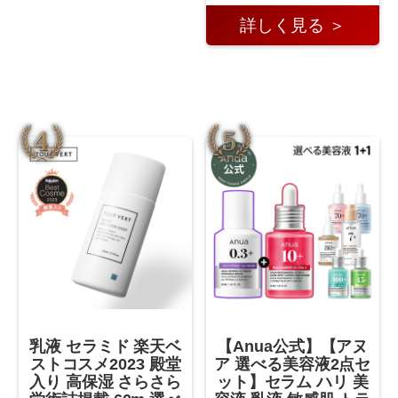
詳しく見る ＞
乳液 セラミド 楽天ベ
【Anua公式】【アヌ
ストコスメ2023 殿堂
ア 選べる美容液2点セ
入り 高保湿 さらさら
ット】セラム ハリ 美