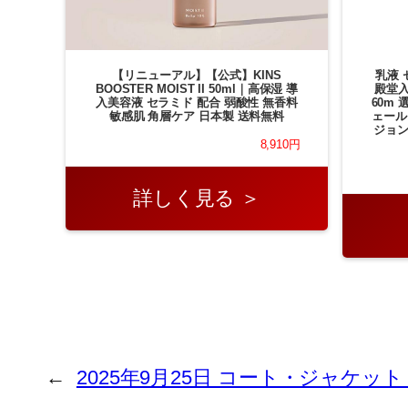
【リニューアル】【公式】KINS
乳液 
BOOSTER MOIST II 50ml｜高保湿 導
殿堂入
入美容液 セラミド 配合 弱酸性 無香料
60m
敏感肌 角層ケア 日本製 送料無料
ェール
ジョ
8,910円
詳しく見る ＞
←
2025年9月25日 コート・ジャケット