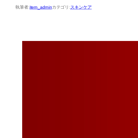
内
執筆者:
item_admin
カテゴリ:
スキンケア
容
を
ス
キ
ッ
プ