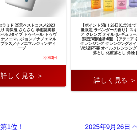
セラミド 楽天ベストコスメ2023
【ポイント5倍！26日01:59まで
り 高保湿 さらさら 学術誌掲載
量限定 ラベンダーの香り】ス
 選べる3タイプ トゥベール トゥヴ
ア クレンズ オイル (レギュラー
 ナノエマルジョン／ナノエマル
(限定3種/通常4種) 【アテニア 
ンプラス／ナノエマルジョンディ
クレンジング クレンジングオイ
ープ
W洗顔不要 オイルクレンジング
落とし 化粧落とし 角栓 
3,060円
詳しく見る ＞
詳しく見る ＞
 第1位！
2025年9月26