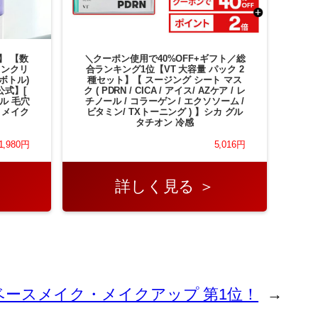
】 【数
＼クーポン使用で40%OFF+ギフト／総
キンクリ
合ランキング1位【VT 大容量 パック 2
ボトル)
種セット】【 スージング シート マス
公式】[
ク ( PDRN / CICA / アイス/ AZケア / レ
ル 毛穴
チノール / コラーゲン / エクソソーム /
 メイク
ビタミン/ TXトーニング ) 】シカ グル
]
タチオン 冷感
1,980円
5,016円
詳しく見る ＞
日 ベースメイク・メイクアップ 第1位！
→