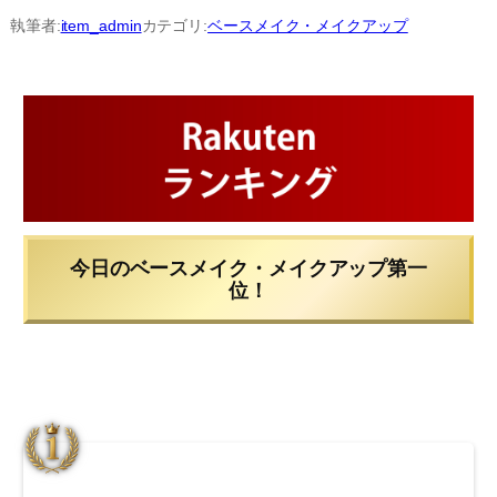
内
執筆者:
item_admin
カテゴリ:
ベースメイク・メイクアップ
容
を
ス
キ
ッ
プ
今日のベースメイク・メイクアップ第一
位！