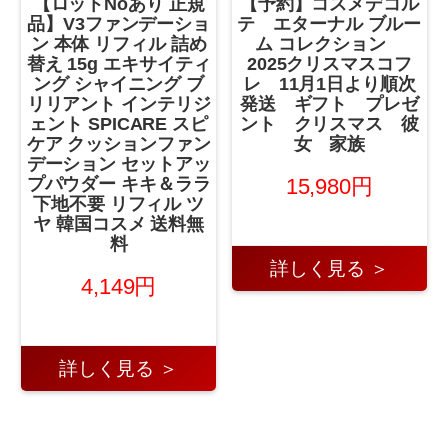
【ロットNoあり 正規
【予約】コスメデコル
品】V3ファンデーショ
テ エターナル ブルー
ン 本体 リフィル 詰め
ム コレクション
替え 15g エキサイティ
2025クリスマスコフ
ング シャイニング ブ
レ 11月1日より順次
リリアント インテリジ
発送 ギフト プレゼ
ェント SPICARE スピ
ント クリスマス 彼
ケア クッションファン
女 家族
デーション セットアッ
15,980円
プパウダー キキ＆ララ
下地不要 リフィル ツ
ヤ 韓国コスメ 送料無
料
詳しく見る ＞
4,149円
詳しく見る ＞