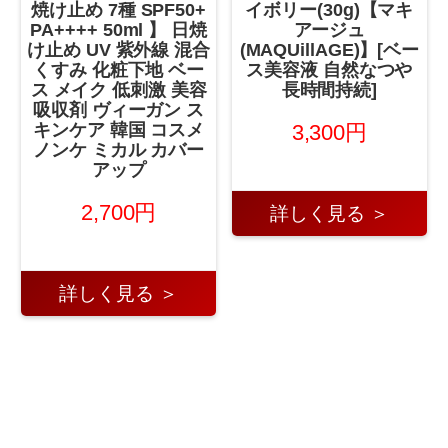
焼け止め 7種 SPF50+
イボリー(30g)【マキ
PA++++ 50ml 】 日焼
アージュ
け止め UV 紫外線 混合
(MAQUillAGE)】[ベー
くすみ 化粧下地 ベー
ス美容液 自然なつや
ス メイク 低刺激 美容
長時間持続]
吸収剤 ヴィーガン ス
3,300円
キンケア 韓国 コスメ
ノンケ ミカル カバー
アップ
2,700円
詳しく見る ＞
詳しく見る ＞