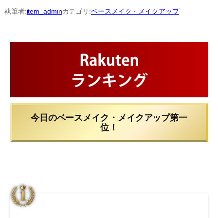
内
執筆者:
item_admin
カテゴリ:
ベースメイク・メイクアップ
容
を
ス
キ
ッ
プ
今日のベースメイク・メイクアップ第一
位！