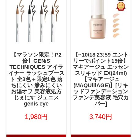
【マラソン限定！P2
【~10/18 23:59 エント
倍】GENiS
リーでポイント15倍】
TECHNIQUES アイラ
マキアージュ エッセン
イナー ラッシュブース
スリキッド EX(24ml)
ト 全3色＋限定1色 落
【マキアージュ
ちにくい 滲みにくい
(MAQUillAGE)】[リキ
お湯オフ 美容液処方
ッドファンデーション
じぇにす ジェニス
ファンデ美容液 毛穴カ
genis eye
バー]
1,980円
3,740円