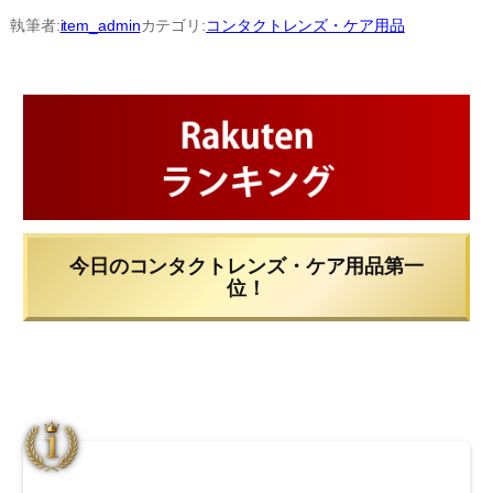
内
執筆者:
item_admin
カテゴリ:
コンタクトレンズ・ケア用品
容
を
ス
キ
ッ
プ
今日のコンタクトレンズ・ケア用品第一
位！