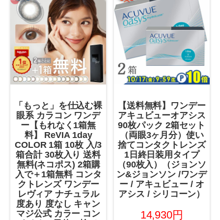
「もっと」を仕込む裸
【送料無料】ワンデー
眼系 カラコン ワンデ
アキュビューオアシス
ー【もれなく1箱無
90枚パック 2箱セット
料】 ReVIA 1day
（両眼3ヶ月分）使い
COLOR 1箱 10枚 入/3
捨てコンタクトレンズ
箱合計 30枚入り 送料
1日終日装用タイプ
無料(ネコポス) 2箱購
（90枚入）（ジョンソ
入で＋1箱無料 コンタ
ン&ジョンソン /ワンデ
クトレンズ ワンデー
ー / アキュビュー / オ
レヴィア ナチュラル
アシス / シリコーン）
度あり 度なし キャン
マジ公式 カラー コン
14,930円