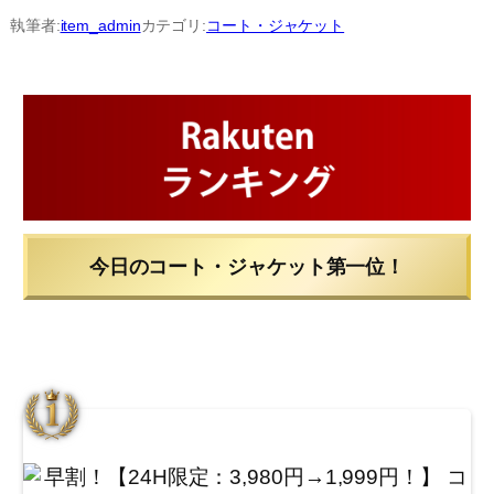
内
執筆者:
item_admin
カテゴリ:
コート・ジャケット
容
を
ス
キ
ッ
プ
今日のコート・ジャケット第一位！