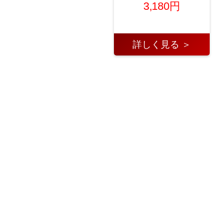
3,180円
詳しく見る ＞
←
2025年10月20日 シェー
2025年10月21日 ス
ビング・脱毛・脱色 第1位！
キンケア 第1位！
→
投稿をさらに読み込む