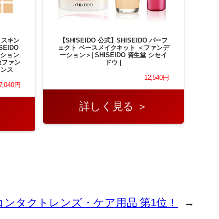
 スキン
【SHISEIDO 公式】SHISEIDO パーフ
EIDO
ェクト ベースメイクキット ＜ファンデ
ーション
ーション＞| SHISEIDO 資生堂 シセイ
液ファン
ドウ |
センス
12,540円
7,040円
詳しく見る ＞
1日 コンタクトレンズ・ケア用品 第1位！
→