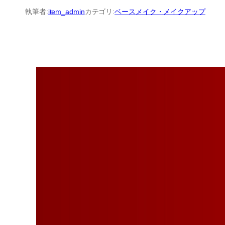
内
執筆者:
item_admin
カテゴリ:
ベースメイク・メイクアップ
容
を
ス
キ
ッ
プ