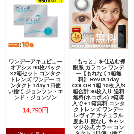
ワンデーアキュビュー
「もっと」を仕込む裸
オアシス 90枚パック
眼系 カラコン ワンデ
×2箱セット コンタク
ー【もれなく1箱無
トレンズ ワンデー コ
料】 ReVIA 1day
ンタクト 1day 1日使
COLOR 1箱 10枚 入/3
い捨て ジョンソン・エ
箱合計 30枚入り 送料
ンド・ジョンソン
無料(ネコポス) 2箱購
入で＋1箱無料 コンタ
14,790円
クトレンズ ワンデー
レヴィア ナチュラル
度あり 度なし キャン
マジ公式 カラー コン
タクト 1日使い捨て