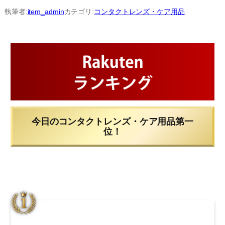
内
執筆者:
item_admin
カテゴリ:
コンタクトレンズ・ケア用品
容
を
ス
キ
ッ
プ
今日のコンタクトレンズ・ケア用品第一
位！