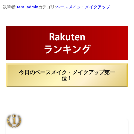
内
執筆者:
item_admin
カテゴリ:
ベースメイク・メイクアップ
容
を
ス
キ
ッ
プ
今日のベースメイク・メイクアップ第一
位！