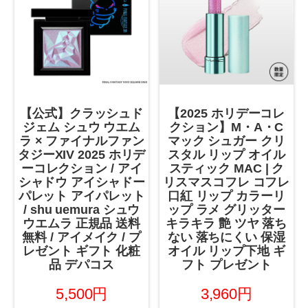
【公式】クラッシュド
【2025 ホリデーコレ
ジェム シュウ ウエム
クション】M・A・C
ラ × ファイナルファン
マック シュガー クリ
タジーXIV 2025 ホリデ
スタル リップ オイル
ーコレクション / アイ
スティック MAC | ク
シャドウ アイシャドー
リスマスコフレ コフレ
パレット アイパレット
口紅 リップ カラーリ
/ shu uemura シュウ
ップ ラメ グリッター
ウエムラ 正規品 送料
キラキラ 艶 ツヤ 落ち
無料 / アイメイク / プ
ない 落ちにくい 保湿
レゼント ギフト 化粧
オイル リップ下地 ギ
品 デパコス
フト プレゼント
5,500円
3,960円