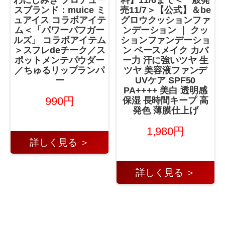
スブランド：muice ミ
売11/7＞【公式】＆be
ュアイス コラボアイテ
グロウクッションファ
ム＜「パワーパフガー
ンデーション ｜ クッ
ルズ」 コラボアイテム
ションファンデーショ
＞スフレdeチーク／ス
ン ベースメイク カバ
ポットメンテパウダー
ー力 汗に強いツヤ 生
／ちゅるリップランパ
ツヤ 美容液ファンデ
ー
UVケア SPF50
PA++++ 美白 透明感
990円
保湿 長時間キープ 高
発色 薄膜仕上げ
1,980円
詳しく見る ＞
詳しく見る ＞