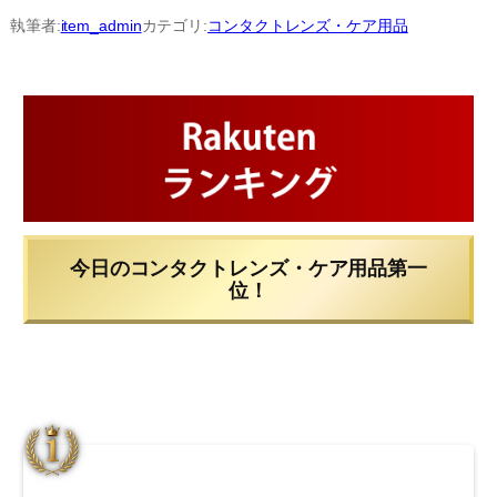
内
執筆者:
item_admin
カテゴリ:
コンタクトレンズ・ケア用品
容
を
ス
キ
ッ
プ
今日のコンタクトレンズ・ケア用品第一
位！