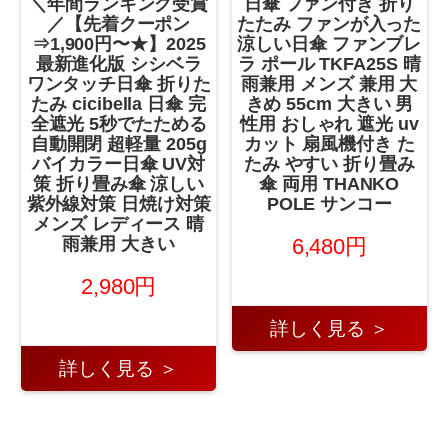
＼年間ランキング受賞
日傘 ファン付き 折り
／【先着クーポン
たたみ ファンが入った
⇒1,900円〜★】2025
涼しい日傘 ファンブレ
最新進化版 シシベラ
ラ ポール TKFA25S 晴
ワンタッチ日傘 折りた
雨兼用 メンズ 兼用 大
たみ cicibella 日傘 完
きめ 55cm 大きい 男
全遮光 5秒でたためる
性用 おしゃれ 遮光 uv
自動開閉 超軽量 205g
カット 扇風機付き た
バイカラー日傘 UV対
たみ やすい 折り畳み
策 折り畳み傘 涼しい
傘 両用 THANKO
紫外線対策 日焼け対策
POLE サンコー
メンズ レディース 晴
6,480円
雨兼用 大きい
2,980円
詳しく見る ＞
詳しく見る ＞