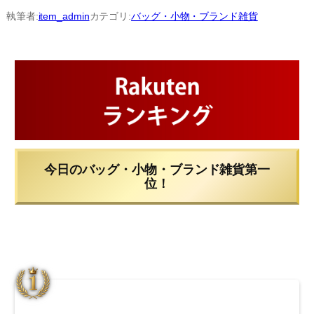
内
執筆者:
item_admin
カテゴリ:
バッグ・小物・ブランド雑貨
容
を
ス
キ
ッ
プ
今日のバッグ・小物・ブランド雑貨第一
位！