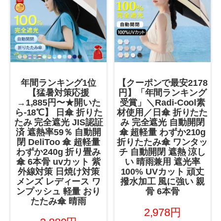
年間ランキング1位
【クーポンで最安2178
【猛暑対策応援
円】「年間ランキング
→1,885円〜★開いた
受賞」＼Radi-Cool素
ら-18℃】 日傘 折りた
材使用／日傘 折りたた
たみ 完全遮光 JIS認証
み 完全遮光 自動開閉
済 遮熱率59％ 自動開
傘 超軽量 わずか210g
閉 DeliToo 傘 超軽量
折りたたみ傘 ワンタッ
わずか240g 折り畳み
チ 自動開閉 遮熱 涼し
傘 6本骨 uvカット 紫
い 晴雨兼用 遮光率
外線対策 日焼け対策
100% UVカット 頑丈
メンズ レディース ワ
撥水加工 風に強い 親
ンプッシュ 軽量 おり
骨 6本骨
たたみ傘 晴雨
2,978円