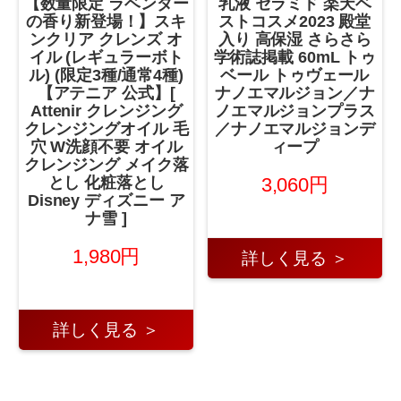
【数量限定 ラベンダー
乳液 セラミド 楽天ベ
の香り新登場！】スキ
ストコスメ2023 殿堂
ンクリア クレンズ オ
入り 高保湿 さらさら
イル (レギュラーボト
学術誌掲載 60mL トゥ
ル) (限定3種/通常4種)
ベール トゥヴェール
【アテニア 公式】[
ナノエマルジョン／ナ
Attenir クレンジング
ノエマルジョンプラス
クレンジングオイル 毛
／ナノエマルジョンデ
穴 W洗顔不要 オイル
ィープ
クレンジング メイク落
3,060円
とし 化粧落とし
Disney ディズニー ア
ナ雪 ]
1,980円
詳しく見る ＞
詳しく見る ＞