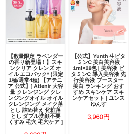
【数量限定 ラベンダー
【公式】Yunth 生ビタ
の香り新登場！】スキ
ミンC 美白美容液
ンクリア クレンズ オ
1ml×28包 | 美容液 ビ
イル エコパック* (限定
タミンC 導入美容液 先
1種/通常4種) 【アテニ
行美容液 ブースター
ア 公式】[ Attenir 大容
美白 ランキング おす
量 クレンジング クレ
すめ スキンケア スキ
ンジングオイル オイル
ンケアセット | ユンス
クレンジング メイク落
ゆんす
とし 詰め替え 化粧落
3,960円
とし ダブル洗顔不要
くすみ 毛穴 毛穴ケア ]