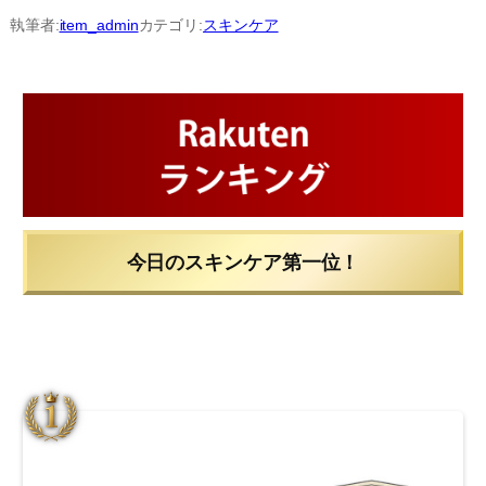
内
執筆者:
item_admin
カテゴリ:
スキンケア
容
を
ス
キ
ッ
プ
今日のスキンケア第一位！