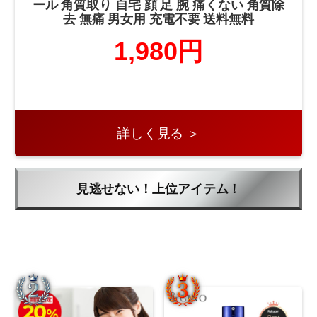
ール 角質取り 自宅 顔 足 腕 痛くない 角質除
去 無痛 男女用 充電不要 送料無料
1,980円
詳しく見る ＞
見逃せない！上位アイテム！