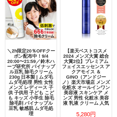
＼2h限定20％OFFクー
【楽天ベストコスメ
ポン配布中！9/4
2024 メンズ大賞 総合
20:00〜21:59／鈴木ハ
大賞2位】プレミアム
ーブ研究所 パイナップ
フェイスエッセンス ア
ル豆乳 除毛クリーム
クアモイス ＆
230g 日本製 | ムダ毛
GINO（アンドジー
ムダ毛処理 男性 女性
ノ）楽天市場店 メンズ
メンズ レディース 子
化粧水 オールインワン
供 子供用 子ども こど
美容液 スキンケア メ
も キッズ 小学生 除毛
ンズ 男性 化粧水 美容
除毛剤 パイナップル
液 乳液 クリーム 人気
豆乳 敏感肌 ムダ毛処
理
5,280円