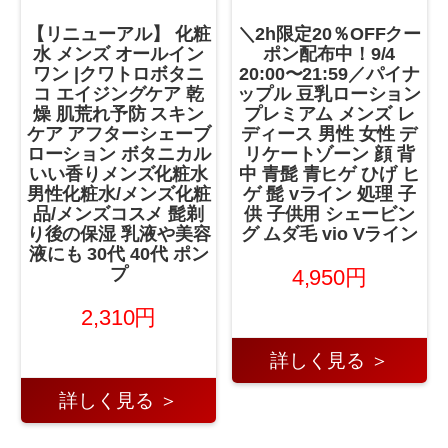
【リニューアル】 化粧
＼2h限定20％OFFクー
水 メンズ オールイン
ポン配布中！9/4
ワン |クワトロボタニ
20:00〜21:59／パイナ
コ エイジングケア 乾
ップル 豆乳ローション
燥 肌荒れ予防 スキン
プレミアム メンズ レ
ケア アフターシェーブ
ディース 男性 女性 デ
ローション ボタニカル
リケートゾーン 顔 背
いい香りメンズ化粧水
中 青髭 青ヒゲ ひげ ヒ
男性化粧水/メンズ化粧
ゲ 髭 vライン 処理 子
品/メンズコスメ 髭剃
供 子供用 シェービン
り後の保湿 乳液や美容
グ ムダ毛 vio Vライン
液にも 30代 40代 ポン
プ
4,950円
2,310円
詳しく見る ＞
詳しく見る ＞