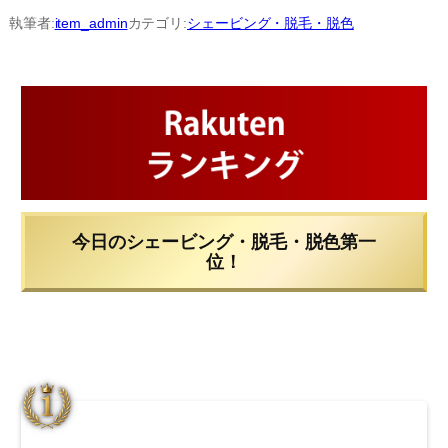
内
執筆者:
item_admin
カテゴリ:
シェービング・脱毛・脱色
容
を
ス
キ
ッ
プ
今日のシェービング・脱毛・脱色第一
位！