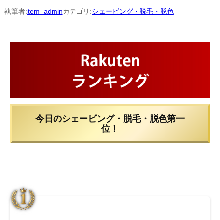
内
執筆者:
item_admin
カテゴリ:
シェービング・脱毛・脱色
容
を
ス
キ
ッ
プ
今日のシェービング・脱毛・脱色第一
位！