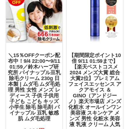
＼15％OFFクーポン配
【期間限定ポイント10
布中！9/4 22:00〜9/11
倍 9/11 01:59まで】
01:59／鈴木ハーブ研
【楽天ベストコスメ
究所 パイナップル豆乳
2024 メンズ大賞 総合
除毛クリーム 230g 日
大賞2位】プレミアム
本製 | ムダ毛 ムダ毛処
フェイスエッセンス ア
理 男性 女性 メンズ レ
クアモイス ＆
ディース 子供 子供用
GINO（アンドジー
子ども こども キッズ
ノ）楽天市場店 メンズ
小学生 除毛 除毛剤 パ
化粧水 オールインワン
イナップル 豆乳 敏感
美容液 スキンケア メ
肌 ムダ毛処理
ンズ 男性 化粧水 美容
液 乳液 クリーム 人気