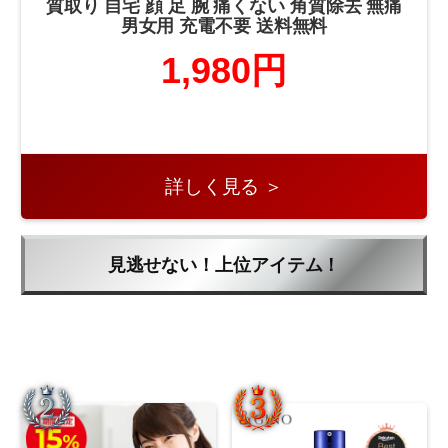
質取り 自宅 顔 足 腕 痛くない 角質除去 無痛
男女用 充電不要 送料無料
1,980円
詳しく見る ＞
見逃せない！上位アイテム！