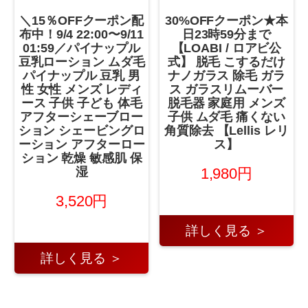
＼15％OFFクーポン配
30%OFFクーポン★本
布中！9/4 22:00〜9/11
日23時59分まで
01:59／パイナップル
【LOABI / ロアビ公
豆乳ローション ムダ毛
式】 脱毛 こするだけ
パイナップル 豆乳 男
ナノガラス 除毛 ガラ
性 女性 メンズ レディ
ス ガラスリムーバー
ース 子供 子ども 体毛
脱毛器 家庭用 メンズ
アフターシェーブロー
子供 ムダ毛 痛くない
ション シェービングロ
角質除去 【Lellis レリ
ーション アフターロー
ス】
ション 乾燥 敏感肌 保
湿
1,980円
3,520円
詳しく見る ＞
詳しく見る ＞