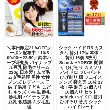
＼本日限定21％OFFク
シック ハイドロ5 カス
ーポン配布中！10/5
タム 替刃 17個 本体 +
00:00〜23:59／鈴木ハ
替刃 16個 5枚刃
ーブ研究所 パイナップ
Schick HYDRO5 髭剃
ル豆乳 除毛クリーム
り ひげそり カミソリ
230g 日本製 | ムダ毛
ハイドロ プレゼント
ムダ毛処理 男性 女性
ひげ剃り 顔 フェイス
メンズ レディース 子
メンズ 替え刃 16枚 17
供 子供用 子ども こど
枚 T字 剃刀 17個入り
も キッズ 小学生 除毛
16個入り セット
除毛剤 パイナップル
schick ハイドロ 替刃
豆乳 敏感肌 ムダ毛処
ひげそり 替刃 シック
理
ハイドレート