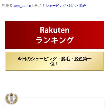
内
執筆者:
item_admin
カテゴリ:
シェービング・脱毛・脱色
容
を
ス
キ
ッ
プ
今日のシェービング・脱毛・脱色第一
位！