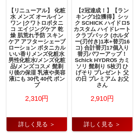
【リニューアル】 化粧
【2冠達成！】【ラン
水 メンズ オールイン
キング1位獲得】シッ
ワン |クワトロボタニ
ク SCHICK ハイドロ5
コ エイジングケア 乾
カスタム ハイドレート
燥 肌荒れ予防 スキン
クラブパック (ホルダ
ケア アフターシェーブ
ー(刃付き)1本+替刃16
ローション ボタニカル
コ) 合計替刃17個入り
いい香りメンズ化粧水
替刃パワーアップ！
男性化粧水/メンズ化粧
Schick HYDRO5 カミ
品/メンズコスメ 髭剃
ソリ 髭剃り 5枚刃 ひ
り後の保湿 乳液や美容
げそり プレゼント 父
液にも 30代 40代 ポン
の日 プレミアム お父
プ
さん
2,310円
2,910円
詳しく見る ＞
詳しく見る ＞