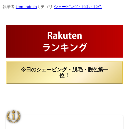
内
執筆者:
item_admin
カテゴリ:
シェービング・脱毛・脱色
容
を
ス
キ
ッ
プ
今日のシェービング・脱毛・脱色第一
位！