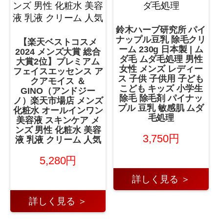
鈴木ハーブ研究所 パイ
ナップル豆乳 除毛クリ
【楽天ベストコスメ
ーム 230g 日本製 | ム
2024 メンズ大賞 総合
ダ毛 ムダ毛処理 男性
大賞2位】プレミアム
女性 メンズ レディー
フェイスエッセンス ア
ス 子供 子供用 子ども
クアモイス ＆
こども キッズ 小学生
GINO（アンドジー
除毛 除毛剤 パイナッ
ノ）楽天市場店 メンズ
プル 豆乳 敏感肌 ムダ
化粧水 オールインワン
毛処理
美容液 スキンケア メ
ンズ 男性 化粧水 美容
3,750円
液 乳液 クリーム 人気
5,280円
詳しく見る ＞
詳しく見る ＞