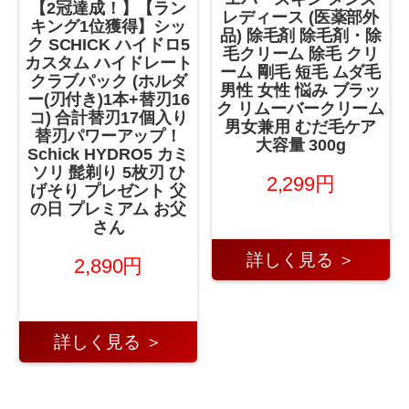
【2冠達成！】【ラン
レディース (医薬部外
キング1位獲得】シッ
品) 除毛剤 除毛剤・除
ク SCHICK ハイドロ5
毛クリーム 除毛 クリ
カスタム ハイドレート
ーム 剛毛 短毛 ムダ毛
クラブパック (ホルダ
男性 女性 悩み ブラッ
ー(刃付き)1本+替刃16
ク リムーバークリーム
コ) 合計替刃17個入り
男女兼用 むだ毛ケア
替刃パワーアップ！
大容量 300g
Schick HYDRO5 カミ
ソリ 髭剃り 5枚刃 ひ
2,299円
げそり プレゼント 父
の日 プレミアム お父
さん
詳しく見る ＞
2,890円
詳しく見る ＞